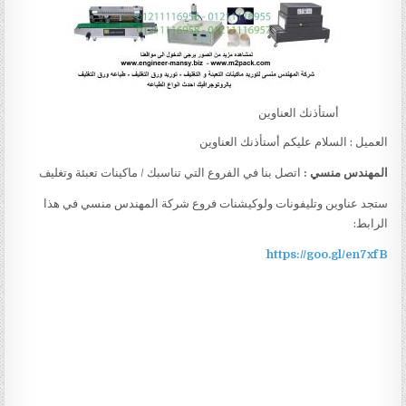
أستأذنك العناوين
العميل : السلام عليكم أستأذنك العناوين
المهندس منسي :
اتصل بنا في الفروع التي تناسبك / ماكينات تعبئة وتغليف
ستجد عناوين وتليفونات ولوكيشنات فروع شركة المهندس منسي في هذا
الرابط:
https://goo.gl/en7xfB