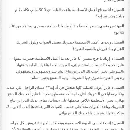
العميل : أنا محتاج أعمل الاسطمبة بتاعت العلبة دي 500 مللي تكلف كام
وتاخذ وقت قد إيه؟
المهندس منسي :
سعر الاسطمبة أو ما يعادله بالجنيه مصري، وبتاخد من 35-
45 يوم
العميل : وبعد ما أعمل الاسطمبة حضرتك بتعمل العبوات وتلزق الشرنك
الجرام بـ 4 قروش بالنسبة للعبوة؟
العميل : إزيك يا حاج منسي أنا عايز بعد ما أعمل الاسطمبة حضرتك بتقول ،
عايز آخد بعد كده منك المنتج نهائي، العبوة بالغطا بتاعها، بالطبة بتاعتها،
بالشرينك، يعني أجيب لك الديزاين بتاع الشرينك وتعملهولي وتلصقهولي
وتديني العبوة ملصوق فيها الشرينك أوديه المصنع يتعبى، تمام
العميل : عايز أعرف العملية كلها هتخش في أد إيه؟؟ عشان الراجل اللي عندك
بيتكلم معايا في الشرينك أقل حاجة آخد منه طن، طب أنا عايز آخد منك المنتج
نهائي، يعني الاسطمبة خلاص هنعملها على حسابنا، تمام.. نديك الديزاين بتاع
الشرينك وناخد العبوات مثلاً على حسب الكميات اللي هناخدها ألف ـ ألفين ـ 3،
يتركب فيها الشرينك وآخد منك المنتج نهائي
العميل : إنت قلت لي العبوة للاسطمبة، وبعد كده العبوة 4 قروش لكل جرام،
على حسب وزن العبوة، ده بالنسبة للعبوة نفسها، عايز أعرف بالغطا ولا لأ؟