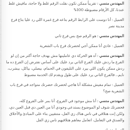
المهندس منسي :
تقريباً ممكن تكون نقلت الرقم غلط ولا حاجة، مافيش غلط
عندنا، كل الأرقام مضبوطة 100%
العميل : أنا دوست على الرابط الرقم بتاعه فرع غمرة اللي رد عليا بتاع فرع
مدينة نصر
المهندس منسي :
هو الرقم صح بس فرع تاني
العميل : عادي أنا ممكن آجي لحضرتك فرع باب الشعرية
المهندس منسي :
آه هو الحركة دي عاملينها مش بهدف حاجة أكتر من إن لو
الفرع ما ردش عليك الفرع التاني يرد عليك على أساس نفترض إن الفرع ده ما
ردش ممكن يكون اللي بيرد على التليفون في الحمام، بيصلي، بياكل، بيشرب،
نايم… فالفرع التاني يرد عليك على طول ويقدم لك الخدمة مضبوط
العميل : تمام مفيش مشكلة أنا هاجي لحضرتك حضرتك متواجد في فرع باب
الشعرية صح؟
المهندس منسي :
أنا مش موجود في الفروع، أنا بمر على الفروع كله،
فحضرتك شوف لو الموضوع يستدعي وجودي أنا من العين دي قبل العين دي،
ولكن إنت هتلاقي في ناس هناك زي الفل، متنقيين بناء على المبادئ والأخلاق
والصدق في التعامل، اتعامل معاهم هتلاقيهم ناس زي الفل
العميل : تمام