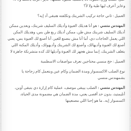
وعايز أعرف ليها طبة ولا لأ؟
العميل : ثاني حاجة تركيب الشرينك وتكلفته هتبقى أد إيه؟
المهندس منسي :
هو أنا هديلك العبوة وأديلك السليف شرينك، وبعدين ممكن
أديلك السليف شرينك مش طن، ممكن أديلك ربع طن بس، وهديلك المكن
اللي يعمل الحاجات دي، أما أنا مش بنصنع للغير، أنا أصنع لك العبوة بس، يعني
أصنع لك العبوة وأديهالك، وأصنع لك الشرينك وأديهولك، وأديلك المكنة اللي
بتغلف الشرينك، إنما مش هجهز لك العبوة وأديلها لك كده متشرنكة جاهزة لا
العميل : حج منسي محتاجين نعرف مواصفات الاسطمبة
نوع الصلب الاكسسوار ومدة الضمان وكام عين وبتعمل كام زجاجة يا
بشمهندس منسي
المهندس منسي :
الصلب بيبقى موصف، عملية كام إزازة دي بتبقى أوبن،
أنليمتيد، بدون حد أقصى يعني، مدة الضمان هي مضمونة مدى الحياة،
اكسسوار إيه.. ما هو إحنا اللي مصنعينها