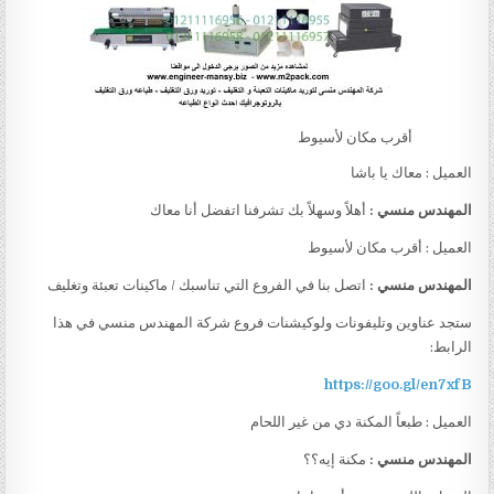
أقرب مكان لأسيوط
العميل : معاك يا باشا
المهندس منسي :
أهلاً وسهلاً بك تشرفنا اتفضل أنا معاك
العميل : أقرب مكان لأسيوط
المهندس منسي :
اتصل بنا في الفروع التي تناسبك / ماكينات تعبئة وتغليف
ستجد عناوين وتليفونات ولوكيشنات فروع شركة المهندس منسي في هذا
الرابط:
https://goo.gl/en7xfB
العميل : طبعاً المكنة دي من غير اللحام
المهندس منسي :
مكنة إيه؟؟