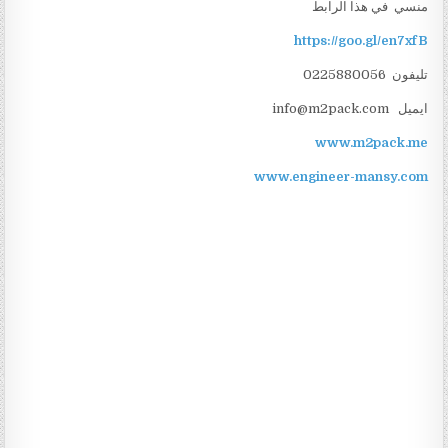
منسي في هذا الرابط
https://goo.gl/en7xfB
تليفون 0225880056
ايميل info@m2pack.com
www.m2pack.me
www.engineer-mansy.com