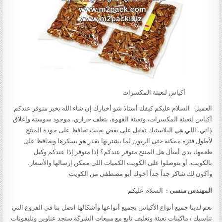
أكياس لتعبئة المكسرات
العميل : السلام عليكم كيفك أستاذ شو أخبارك إن شاء الله بخير متوفر عندكم
أكياس لتعبئة المكسرات، وتعبئة القهوة، بتغلف حراري، موجود سوستة وإغلاق
ذاتي، اللي هي البلاستيك تقفل على بعض بحيث تحافظ على جودة المنتج
لأطول فترة ممكنة حتى الزبون لما يشتريها يقدر هو يسكرها ويحافظ على
طعمها، بدي أسأل هل المنتج متوفر عندكم؟ إذا متوفر إذا عندكم وكيل
بالكويت، أو بتوصلوا على الكويت الكميات اللي ممكن إرسالها والأسعار،
وأكون لك شاكر جداً جداً أخوك أبو مصطفى من الكويت
المهندس منسى :
السلام عليكم
نعم لدينا جميع أنواع الأكياس بجميع أنواعها وأشكالها اتصل بنا في الفروع التي
تناسبك / ماكينات تعبئة وتغليف تابع مع مبيعات الشركة ستجد عناوين وتليفونات