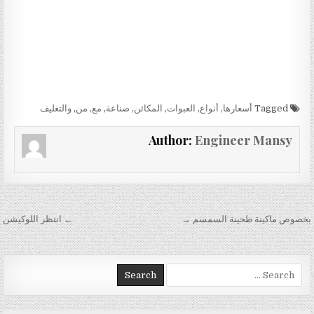
Tagged
أسعارها
,
أنواع
,
العبوات
,
المكائن
,
صناعة
,
مع
,
من
,
والتغليف
Author:
Engineer Mansy
تصفّح المقالات
بخصوص ماكينة طحينة السمسم →
← انتظر اللوكيشن
Search for: