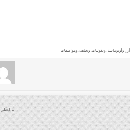
رز
,
وأوتوماتيك
,
وبقوليات
,
وتغليف
,
ومواصفات
← ابعتلي ل