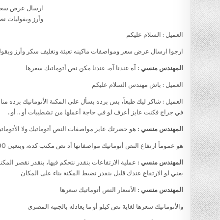
ارسال عرض سعر و
وأرز وبقوليات نص
العميل : السلام عليكم
ارجوا ارسال عرض سعر ومواصفات ماكينه تعبئة وتغليف سكر وأرز وبقول
المهندس منسي :
آه عندنا آه، عندنا مكن نص أتوماتيك سعرها
العميل : باش مهندس السلام عليكم
العميل : شاكر ليك طبعاً، بس برده بسأل على المكنة الأتوماتيك برده متا
في جراج فكنت عايز أعرف لو في حاجة أعملها من تشطيبات أو .. أو..
المهندس منسي :
هو حضرتك عايز مواصفات النص أتوماتيك ولا الأتومات
هو عموماً ارتفاع النص أتوماتيك مواصفاتها أد نص مكتب كده، وبتعبي 800 كيلو في الساعة أما الأتوماتيك ارتفاعها 270 سم
المهندس منسي :
عملية الارتفاعات بنقدر نتحكم فيها، بنقدر نقصر المكن
يعني لو الارتفاع عندك قليل بنقدر نضبط المكنة بناء على المكان
المهندس منسي :
الأسعار النص أتوماتيك سعرها
والأتوماتيك سعرها لغاية نص كيلو
أو ما يعادله بالجنيه المصري