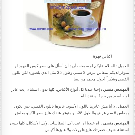
اكياس قهوة
العميل : السلام عليكم لو سمحت أريد أن أسأل على سعر كيس القهوة لو
متوفر لديكم بمقاس عرض 9 سنتي وطول 25 مثل الذي بلصورة لكن بللون
الفضي وشكراً أخوك محمد من ليبيا
المهندس منسي :
إحنا عندنا كل أنواع الأكياس، كلها بدون استثناء، إنت عايز
لونه أسود من بره؟ آه عندنا آه
العميل : لا أنا مش عايزها باللون الأسود، عايزها باللون الفضي، بس يكون
بمقاس 9 سم عرض والطول 25، لو متوفر عندك عايز سعر الكيلو معلش
المهندس منسي :
آه عندنا آه، عندنا كل المقاسات، وكل الأشكال، كلها بدون
استثناء، شوف حضرتك عايزها رولات ولا عايزها أكياس