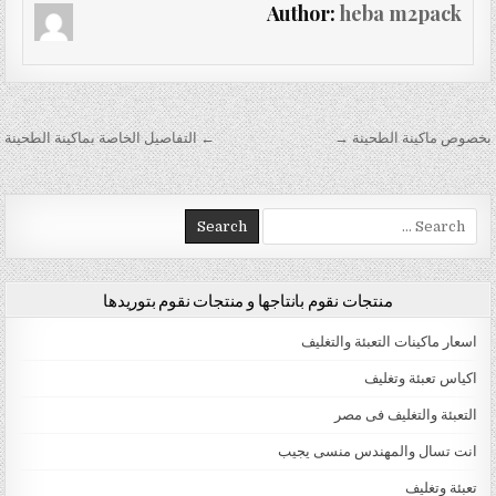
Author:
heba m2pack
تصفّح المقالات
بخصوص ماكينة الطحينة →
← التفاصيل الخاصة بماكينة الطحينة
Search for:
منتجات نقوم بانتاجها و منتجات نقوم بتوريدها
اسعار ماكينات التعبئة والتغليف
اكياس تعبئة وتغليف
التعبئة والتغليف فى مصر
انت تسال والمهندس منسى يجيب
تعبئة وتغليف