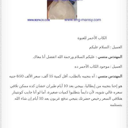
الكاب الأحمر للعبوة
العميل : السلام عليكم
المهندس منسي :
عليكم السلام ورحمة الله اتفضل أنا معاك
العميل : موجود الكاب الأحمر ده
المهندس منسي :
آه بنجيبه بالطلب، أقل كمية 15 ألف، سعر الألف 650 جنيه
هو إحنا بنجيبه من إيطاليا، بييجي بعد 10 أيام طيران عشان كده ممكن تلاقي
سعره غالي شويه، لأن دايماً بتطلبوا كميات صغيرة، أما لو أنا جايب كونتينار
هتلاقي السعر رخيص حضرتك بتيجي تدفع عربون بعد 10 أيام إن شاء الله
بتستلمه