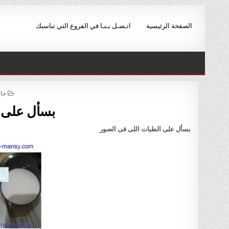
Ski
t
الصفحة الرئيسية
اتـصـل بـنـا في الفروع التي تناسبك
conten
ED
خام
IN
بسأل على ا
بسأل على الطبات اللى فى الصور