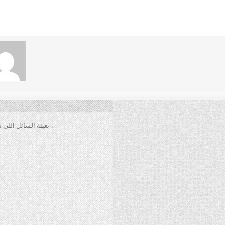
← تعبئة السائل اللي ه