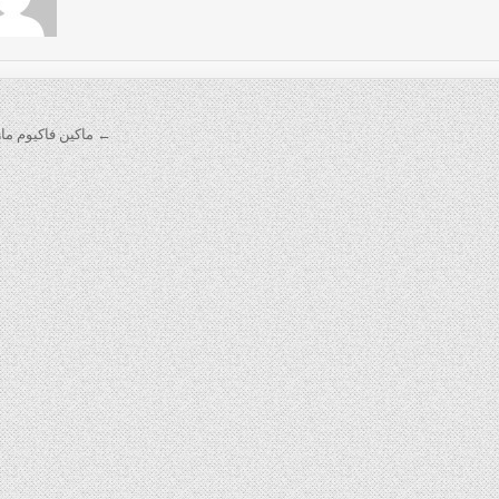
← ماكين فاكيوم مار