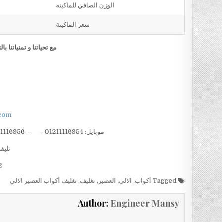
الوزن الصافي للماكينه
سعر الماكينة
مع تحياتنا و تمنياتنا
com
موبايل: 01211116954 – – 01211116956 – – 01211116958 – 01211116959 – 01211116962
تليفون 
002
Tagged
أكواب
,
الالي
,
العصير
,
تغليف
,
تغليف أكواب العصير الالي
Author:
Engineer Mansy