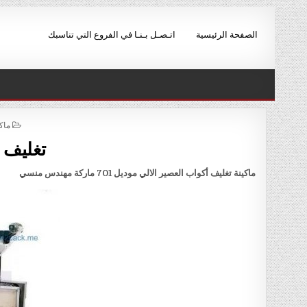
Ski
t
الصفحة الرئيسية
اتـصـل بـنـا في الفروع التي تناسبك
conten
TED
ماك
IN
تغليف أ
ماكينة تغليف أكواب العصير الالي موديل 701 ماركة مهندس منسي