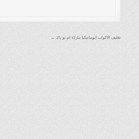
تصفّح
تغليف الاكواب اتوماتيكيا ماركة ام تو باك →
المقالات