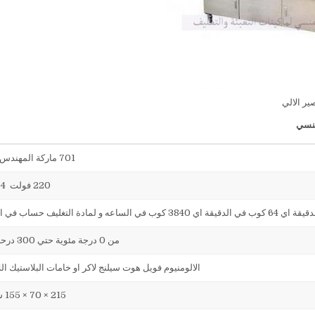
ير الالي
701 ماركة المهندس منسي
220 فولت 4 ك وات
من 0 درجة مئوية حتي 300 درحة مئوية
الالومنيوم فويل هوت سيلنج لاكر او خامات البلاستيك الل
215 × 70 × 155 سنتيمتر