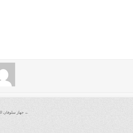
← جهاز سلوفان الت