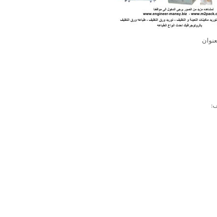
عنوان
ف: