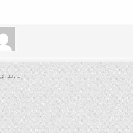
← خامات أكيا