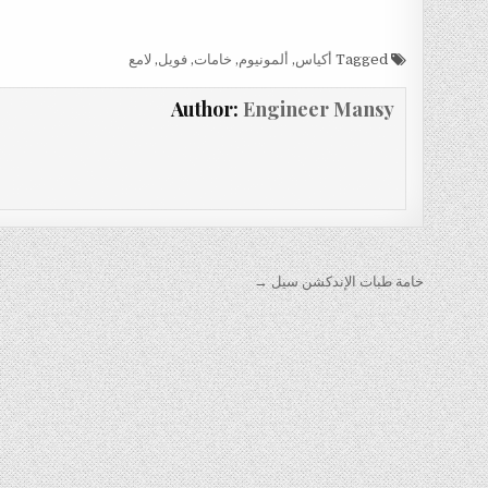
Tagged
أكياس
,
ألمونيوم
,
خامات
,
فويل
,
لامع
Author:
Engineer Mansy
تصفّح
خامة طبات الإندكشن سيل →
المقالات