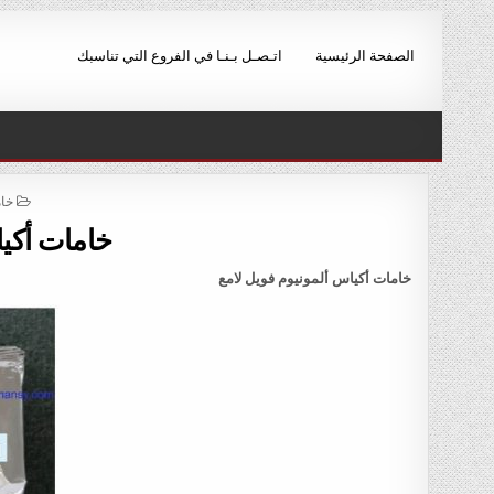
Ski
t
الصفحة الرئيسية
اتـصـل بـنـا في الفروع التي تناسبك
conten
ED
خام
IN
خامات أكيا
خامات أكياس ألمونيوم فويل لامع