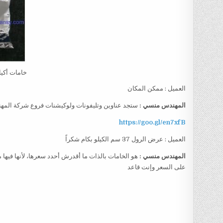
خامات أكيا
العميل : ممكن المكان
المهندس منسي :
ستجد عناوين وتليفونات ولوكيشنات فروع شركة المه
https://goo.gl/en7xfB
العميل : عرض الرول 37 سم الكيلو بكام شكراً
المهندس منسي :
هو الخامات بالذات ما أقدرش أحدد سعرها، لأنها فيها 
على السعر وإنت قاعد