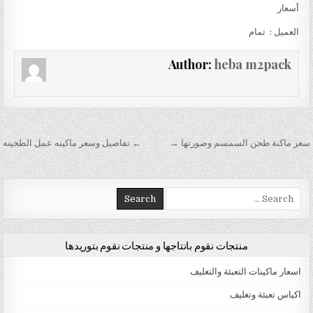
أسعار
العميل : تمام
Author:
heba m2pack
تصفّح المقالات
سعر ماكنة طحن السمسم وصورتها →
← تفاصيل وسعر ماكينه عمل الطحينه
Search for:
منتجات نقوم بانتاجها و منتجات نقوم بتوريدها
اسعار ماكينات التعبئة والتغليف
اكياس تعبئة وتغليف