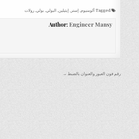
Tagged
ألومنيوم
,
إستر
,
إيثيلين
,
البولي
,
بولي
,
رولات
Author:
Engineer Mansy
تصفّح
رقم فون العبور والعنوان بالضبط →
المقالات