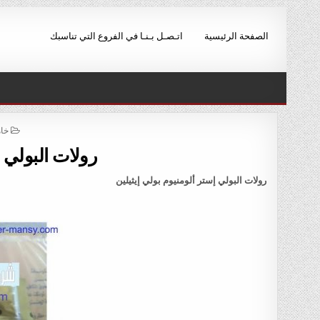
Ski
t
الصفحة الرئيسية
اتـصـل بـنـا في الفروع التي تناسبك
conten
ED
خام
IN
رولات البولي إ
رولات البولي إستر ألومنيوم بولي إيثيلين