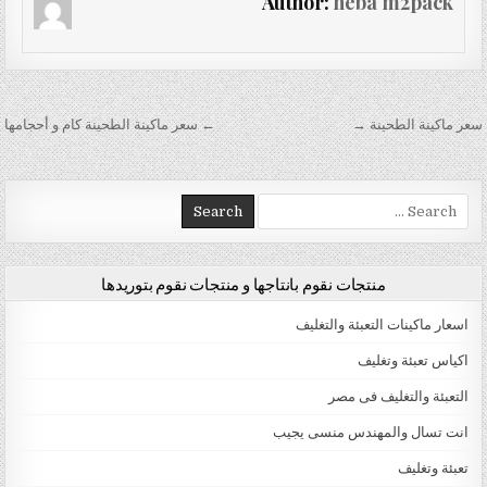
Author:
heba m2pack
تصفّح المقالات
سعر ماكينة الطحينة →
← سعر ماكينة الطحينة كام و أحجامها
Search for:
منتجات نقوم بانتاجها و منتجات نقوم بتوريدها
اسعار ماكينات التعبئة والتغليف
اكياس تعبئة وتغليف
التعبئة والتغليف فى مصر
انت تسال والمهندس منسى يجيب
تعبئة وتغليف