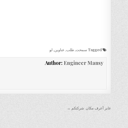
Tagged
سمحت
,
طلب
,
عناوين
,
لو
Author:
Engineer Mansy
تصفّح
عايز أعرف مكان شركتكم →
المقالات