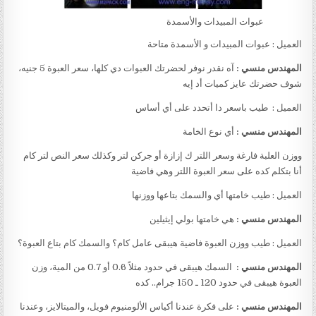
عبوات المبيدات والأسمدة
العميل : عبوات المبيدات و الأسمدة متاحة
المهندس منسي :
آه نقدر نوفر لحضرتك العبوات دي كلها، سعر العبوة 5 جنيه،
شوف حضرتك عايز كميات أد إيه
العميل : طيب باسعر دا أتحدد على أي أساس
المهندس منسي :
أي نوع الخامة
ووزن العلبة فارغة وسعر اللتر ك إزازة أو جركن لتر وكذلك سعر النص لتر كام
أنا بتكلم كده على سعر العبوة اللتر وهي فاضية
العميل : طيب خامتها أي والسمك بتاعها ووزنها
المهندس منسي :
هي خامتها بولي إيثيلين
العميل : طيب ووزن العبوة فاضية هيبقى عامل كام؟ والسمك كام بتاع العبوة؟
المهندس منسي :
السمك هيبقى في حدود مثلاً 0.6 أو 0.7 من المية، وزن
العبوة هيبقى في حدود 120 ـ 150 جرام.. كده
المهندس منسي :
على فكرة عندنا أكياس الألومنيوم فويل، والميتالايز، وعندنا