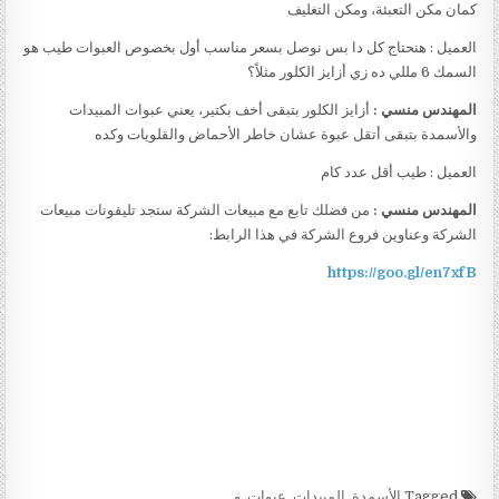
كمان مكن التعبئة، ومكن التغليف
العميل : هنحتاج كل دا بس نوصل بسعر مناسب أول بخصوص العبوات طيب هو
السمك 6 مللي ده زي أزايز الكلور مثلاً؟
المهندس منسي :
أزايز الكلور بتبقى أخف بكتير، يعني عبوات المبيدات
والأسمدة بتبقى أتقل عبوة عشان خاطر الأحماض والقلويات وكده
العميل : طيب أقل عدد كام
المهندس منسي :
من فضلك تابع مع مبيعات الشركة ستجد تليفونات مبيعات
الشركة وعناوين فروع الشركة في هذا الرابط:
https://goo.gl/en7xfB
Tagged
الأسمدة
,
المبيدات
,
عبوات
,
و