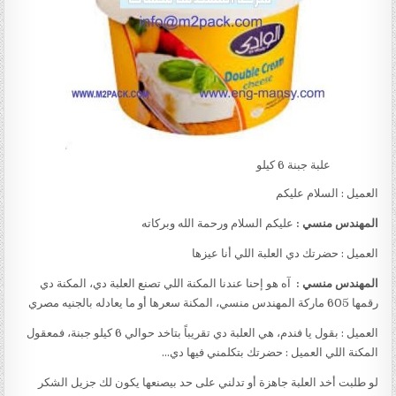
علبة جبنة 6 كيلو
العميل : السلام عليكم
المهندس منسي :
عليكم السلام ورحمة الله وبركاته
العميل : حضرتك دي العلبة اللي أنا عيزها
المهندس منسي :
آه هو إحنا عندنا المكنة اللي تصنع العلبة دي، المكنة دي
رقمها 605 ماركة المهندس منسي، المكنة سعرها أو ما يعادله بالجنيه مصري
العميل : بقول يا فندم، هي العلبة دي تقريباً بتاخد حوالي 6 كيلو جبنة، فمعقول
المكنة اللي العميل : حضرتك بتكلمني فيها دي…
لو طلبت أخد العلبة جاهزة أو تدلني على حد بيصنعها يكون لك جزيل الشكر