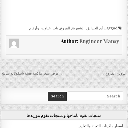
Tagged
أو
,
الحدايق
,
الشعرية
,
الفروع
,
باب
,
عناوين
,
وأرقام
Author:
Engineer Mansy
تصفّح المقالات
عناوين الفروع →
← عرض سعر ماكينة تعبئة شيكولاتة سايلة
Search for:
منتجات نقوم بانتاجها و منتجات نقوم بتوريدها
اسعار ماكينات التعبئة والتغليف