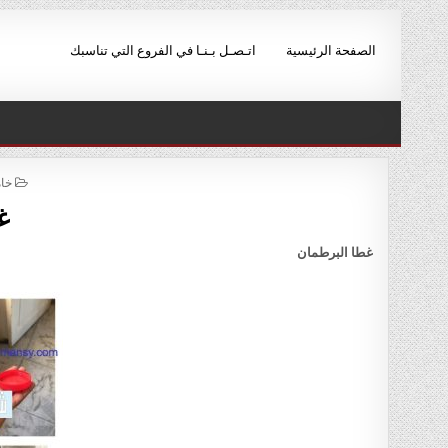
Ski
t
الصفحة الرئيسية
اتـصـل بـنـا في الفروع التي تناسبك
conten
ED
خام
IN
غ
غطا البرطمان