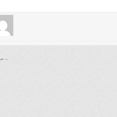
← عنو