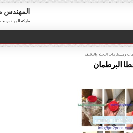
المهندس 
ماركة المهندس منسي العالمية 01211116954 –
POST
ات ومستلزمات التعبئة والتغليف
طا البرطمان