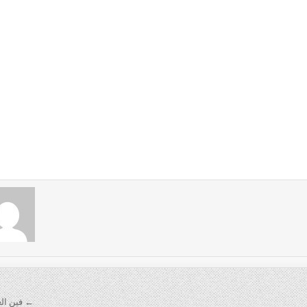
← فين العن