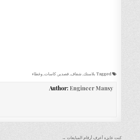
Tagged
بلاستك
,
شفاف
,
قصدير
,
كاسات
,
وغطاء
Author:
Engineer Mansy
تصفّح
كنت عايزه أعرف أرقام المبايعات →