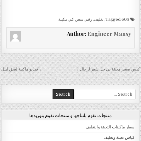
Tagged
603
,
تغليف
,
رقم
,
سعر
,
كم
,
مكينة
Author:
Engineer Mansy
تصفّح المقالات
كيس صغير معبئة بي جل شعر لرجال →
← فيديو ماكينة لصق ليبل
Search for:
منتجات نقوم بانتاجها و منتجات نقوم بتوريدها
اسعار ماكينات التعبئة والتغليف
اكياس تعبئة وتغليف