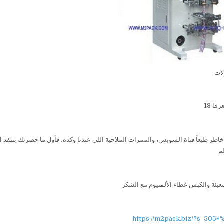
 طبعاً قناة السويس، والممرات الملاحية اللي عندنا وكده، فأول ما حضرتك بتنفذ ال
م
تعبئة والكبس غطاء الألمنيوم مع الشكر
https://m2pack.biz/?s=