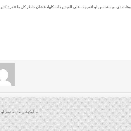
وهات دي، ويستحسن لو اتفرجت على الفيديوهات كلها، عشان خاطر كل ما تتفرج كتير 
← لوكيشن مدينة نصر او ب