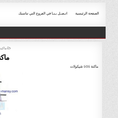
Ski
t
الصفحة الرئيسية
اتـصـل بـنـا في الفروع التي تناسبك
conten
STED
ماكين
IN
ماكنة 505 ش
ماكنة
505 شيكولات