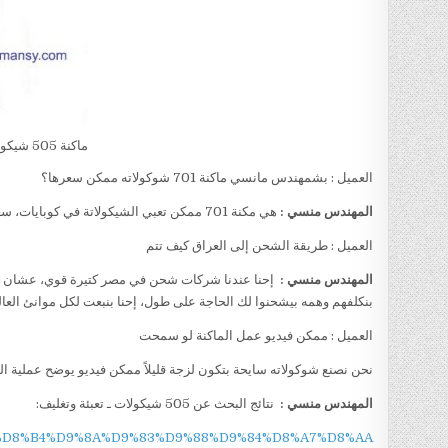
ماكنة 505 شيكولات
العميل : بشمهندس مانسي ماكنة 701 شوكولاته ممكن سعرها؟
المهندس منسي :
هي مكنة 701 ممكن تعبي الشيكولاتة في كوبايات، سعرها 13
العميل : طريقة الشحن إلى العراق كيف تتم
المهندس منسي :
إحنا عندنا شركات شحن في مصر كتيرة قوي، عشان خاطر
بنكلفهم وهمه بيشحنوا لك الحاجة على طول، إحنا بنبعت لكل موانئ العال
العميل : ممكن فيديو عمل الماكنة لو سمحت
نحن نصنع شوكولاته سايحة بتكون لزجة قليلاً ممكن فيديو يوضح عملية ال
المهندس منسي :
نتائج البحث عن 505 شيكولات ـ تعبئة وتغليف:
505+%D8%B4%D9%8A%D9%83%D9%88%D9%84%D8%A7%D8%AA