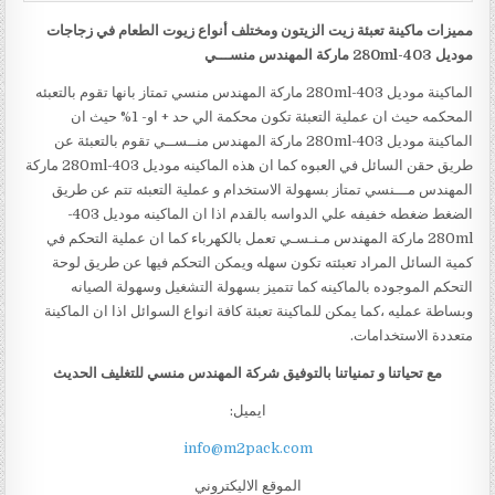
مميزات ماكينة تعبئة زيت الزيتون ومختلف أنواع زيوت الطعام في زجاجات
موديل
403-280ml
ماركة المهندس منســـي
الماكينة موديل 403-280ml ماركة المهندس منسي تمتاز بانها تقوم بالتعبئه
المحكمه حيث ان عملية التعبئة تكون محكمة الي حد + او- 1% حيث ان
الماكينة موديل 403-280ml ماركة المهندس منــســي تقوم بالتعبئة عن
طريق حقن السائل في العبوه كما ان هذه الماكينه موديل 403-280ml ماركة
المهندس مـــنسي تمتاز بسهولة الاستخدام و عملية التعبئه تتم عن طريق
الضغط ضغطه خفيفه علي الدواسه بالقدم اذا ان الماكينه موديل 403-
280ml ماركة المهندس مـنـسـي تعمل بالكهرباء كما ان عملية التحكم في
كمية السائل المراد تعبئته تكون سهله ويمكن التحكم فيها عن طريق لوحة
التحكم الموجوده بالماكينه كما تتميز بسهولة التشغيل وسهولة الصيانه
وبساطة عمليه ،كما يمكن للماكينة تعبئة كافة انواع السوائل اذا ان الماكينة
متعددة الاستخدامات.
مع تحياتنا و تمنياتنا بالتوفيق شركة المهندس منسي للتغليف الحديث
ايميل:
info@m2pack.com
الموقع الاليكتروني