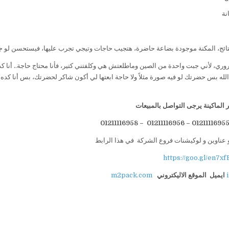
نة
ائج، المكنة موجودة بضاعة حاضرة، هتجيب حاجات وتيجي تجرب عليها، فيستحسن لو ج
وري، لأني جبت واحدة من الصين وماطلعتش هي وكلفتني كتير، فأنا محتاج حاجة.. أنا كد
ه بس حضرتك لو فيه صورة مثلاً ولا حاجة ابعتها لي أكون شاكر لحضرتك، بس أنا كده
الماكينة يرجى التواصل بالمبيعات
 عناوين و لوكيشنات فروع الشركة في هذا الرابط
https://goo.gl/en7xf
ايميل
الموقع الاليكتروني
m2pack.com