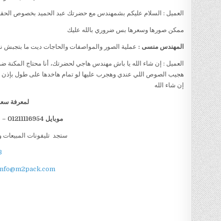
العميل : السلام عليكم بشمهندس مع حضرتك عبد الحميد بخصوص الحقا
ممكن صورها وسعرها بس ضروري بالله عليك
المهندس منسى :
عملية الصور والمواصفات والحاجات ديت ما بتجبش نت
العميل : إن شاء الله يا باش مهندس هاجي لحضرتك، أنا محتاج المكنة ضر
هجيب الصوص اللي عندي وهجرب عليها لو تمام هاخدها على طول بإذن الل
إن شاء الله
لمعرفة سعر 
موبايل 01211116954 – 01211116955 – 01211116956 – 01211116958
ستجد تليفونات المبيعات و
B
info@m2pack.com