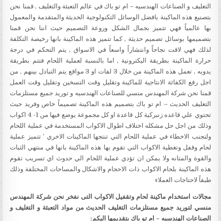
التغليف و الصناعات الهندسيه – ام تو باك في عالم التعبئة والتغليف , قمنا نحن
بتصنيع هذه الماكينة بافضل الوسائل التكنولوجية الحديثة والمتقدمة والمعمول
بها عالمياً فهي تتميز بجمال الشكل وروعة التصميم حيث اننا نحن قمنا
بتصميمها بوسائل تصميم حديثة , كما تتميز هذه الماكينة بانها رخيصة التكلفة
لذلك فهي لاقت نجاحاً وانتشاراً واسعاً في الاسواق , يتم التحكم في درجة
حرارة الماكينة بطريقة اليكترونية , اما بالنسبة لعملية اللحام فتتم بطريقة
يدويه , تعمل هذه الماكينة من خلال 3 لفات او 3 مواقع يتم التبادل بينهم , من
اجل رفع الكفائة الانتاجية للماكينة وتقليل وقت التسخين وتقليل وقت العمل
قمنا نحن شركة المهندس منسي للصناعات الهندسيه و توريد جميع مستلزمات
التغليف الحديث – ام تو باك بتصميم هذه الماكينة تصميماً خاص وفريد حيث
تحتوي علي قاعده زنبركية كل قاعدة او كل مجموعة يوضع فيها من 1- 4 اكواب
وذلك من اجل حل مشكله اختلاف اطوال الاكواب المستخدمة في عملية اللحام
ولتجنب الاخطاء في عملية اللحام التي تنتجها الماكينات الاخري ’ تتميز عملية
لحام وقفل وتغطية الاكواب التي تقوم بها هذه الماكينة بانها في منتهي الثبات
والقوة والمتانه ولا يمكن ان تؤدي عملية اللحام الي حدوث اي تسريب تقوم
هذه الماكينة بلحام الاكواب ذات الاحجام والاشكال والمساحات المختلفة وذلك
طبقاً لاحتاجات العملاء
مجالات استخدام ماكينة لحام وتقفيل الاكواب
التى نفخر نحن شركة المهندس
منسي لتوريد جميع مستلزمات التغليف الحديث من مواد التعبئة و التغليف و
الصناعات الهندسيه – ام تو باك بتقديمها اليكم
: