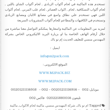
تستخدم هذه الماكينة في لحام أكواب الزبادي , لحام أكواب الشاي باللبن ,
لحام أكواب النسكافية , لحام , اكواب العصائر , لحام علب المربي , لحام أكواب
اللبن فهي تستخدم علي نطاق واسع في مصانع الالبان ومصانع الزبادي
وتستخدم في الكافيهات والمطاعم للحام أكواب المشروبات السريعة
لمزيد من المعلومات عن الماكينة واسعارها يمكنكم التواصل معنا مباشرة من
خلال أرقام الهاتف الخاصة بنا او بزيارة البريد الاليكتروني الخاص بشركة
المهندس منسي للتغليف الحديث إم تو باك
ايميل :
info@m2pack.com
الموقع الالكترونى :
WWW.M2PACK.BIZ
WWW.M2PACK.COM
موبايل: 002 – 00201211116956 – 002 – 00201211116958
تليفون 020225880056 فاكس 002
Tagged
ام تو باك
,
شركة المهندس منسي
,
ماكينة لحام الاكواب
,
ماكينة