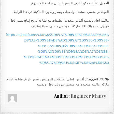
العميل :
طب ممكن أعرف السعر علشان دراسة المشروع
المهندس منسي : ستجد مواصفات وسعر وصورة الماكينة في هذا الرابط:
ماكينة لحام وتصنيع أكياس متعددة الطبقات مع طباعة تاريخ إنتاج بسير ناقل
موديل إم تو باك 301 ماركة المهندس منسي/ تعبئة وتغليف
https://m2pack.me/%D9%85%D8%A7%D9%83%D9%8A%D9%86%
D8%A9-%D9%84%D8%AD%D8%A7%D9%85-%D9%88-
%D8%AA%D8%B5%D9%86%D9%8A%D8%B9-
%D8%A3%D9%83%D9%8A%D8%A7%D8%B3-
%D9%85%D8%AA%D8%B9%D8%AF%D8%AF%D8%A9-
%D8%A7%D9%84%D8%B7%D8%A8%D9%82/
Tagged
301
,
أكياس
,
إنتاج
,
الطبقات
,
المهندس
,
بسير
,
تاريخ
,
طباعة
,
لحام
,
ماركة
,
ماكينة
,
متعددة
,
مع
,
منسي
,
موديل
,
ناقل
,
وتصنيع
Author:
Engineer Mansy