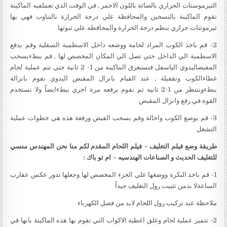
الثيرموستات الحراري بالضائة باللون الاحمر , في الوقت الذي تعملفيه الماكينة
تقوم الماكينة بالتسخين والمحافظة علي درجة الحرارة بالتناوب فهي بها
ثيرموثتات حراري ينظم درجة الحرارة والمحافظه علي ثبوتها
2- قم باخذ الكوب المراد لحامة ووضعه داخل الاسطمبة السفلية وقم بدفع
الاسطمبة الي الداخل حتي تصل الي المكان المخصص لها , قم ببطءبسحب
المقبضاليدوي الياسفل فتستغرق الماكينة من 1- 2 ثانية حتي تتم عملية لحام
غطاءالكوب وتقفيلة , عند القيام بانزال المقبض اليدوي نقوم بانزالة
ببطءوننتظر من 1-2 ثانيه ثم نقوم برفعه مرة اخري ببطءايضاً ولا نستخدم
القوة في رفع وانزال المقبض
3- قم بوضع الكوب واخالة وقم بسحب القبض ورفعة هذه هي خطوات عملية
التشغل
طريقة وضع فيلم التغليف – فيلم اللحام المقدم لكم منا نحن
المهندس منسي
للتغليف الحديث و الصناعات الهندسيه – ام تو باك
:
1- قم باخذ البكرة ووضعها علي الجزء المخصص لها وجعلها تدور عكس عقارب
الساعةلا بدمن تثبيت رول التغليف جيداً
ملاحظة عند تركيب رول اللحام لابد من فصل الكهرباء
2- تتميز عملية لحام وغلق اغطية الاكواب التي تقوم بها هذه الماكينة بانها في