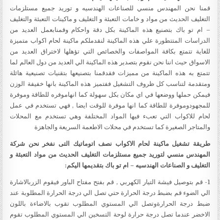
قمنا نحن المهندس منسي للصناعات الهندسيه و توريد جميع مستلزمات
التغليف الحديث من مواد و خامات التعبئة و التغليف و ماكينات التعبئة والتغليف
– ام تو باك بتصنيع هذه الماكينة بكل دقة واحكام وقمنابعمل العديد من
الدراسات المتتطورة علي هذه الماكينة لنقدملكم ماكينة لحام اكواب متميزة
للغاية تتمتع بكافة المواصفات والخصائص التي تؤهلها لاختراق العديد من
الاسواق حيث اننا نحن نقوم بتصدير هذه الماكينة الي العديد من دول العالم لما
تتمتع به هذه الماكينة من مميزات فقدقمنا بتصنيعها بتقنيات تصنيعية هائلة
ومتقدمة لتناسب كل ظروف التشغيل ففتميز هذه الماكينة بانها خفيفة الوزن
فيمكن حملها ووضعها في اي مكان بكل سهولة كما انهاموفره للطاقة وموفرة
للمجهودوموفرة للطاقة كما انها موفرة للوقت ايضا , فهي تستخدم في عمل
لحام للاكواب التي تعبء فيها المواد المختلفة وهي تستخدم مع المحلات
والمتاجر الصغيرة كما تستخدم في محلات الاطعمة السريعة والجاهزة
طريقة تشغيل ماكينة لحام الاكواب نصف اتوماتيك
التى نفخر نحن شركة
المهندس منسي لتوريد جميع مستلزمات التغليف الحديث من مواد التعبئة و
التغليف و الصناعات الهندسيه – ام تو باك بتقديمها اليكم
:
1- قم بتوصيل فيشة التيار الكهربي , قم بفتح مفتاح الباور فيقوم الزربالاشارة
الي الضوء قم بضبط درجة الحرارة حتي تصل الي درجة الحرارة المطلوبة عند
ضبط درجة الحرارةوتصل الي المستوي المطلوب تقوب بالاضاءة باللون
الاخضر عندما تصل درجة حرارة لوحة التسخين الي المستوي المطلوب تقوم