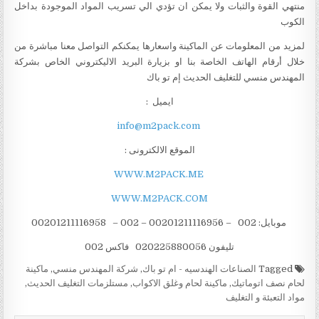
منتهي القوة والثبات ولا يمكن ان تؤدي الي تسريب المواد الموجودة بداخل
الكوب
لمزيد من المعلومات عن الماكينة واسعارها يمكنكم التواصل معنا مباشرة من
خلال أرقام الهاتف الخاصة بنا او بزيارة البريد الاليكتروني الخاص بشركة
المهندس منسي للتغليف الحديث إم تو باك
ايميل :
info@m2pack.com
الموقع الالكترونى :
WWW.M2PACK.ME
WWW.M2PACK.COM
موبايل: 002 – 00201211116956 – 002 – 00201211116958
تليفون 020225880056 فاكس 002
Tagged
الصناعات الهندسيه - ام تو باك
,
شركة المهندس منسي
,
ماكينة
لحام نصف اتوماتيك
,
ماكينة لحام وغلق الاكواب
,
مستلزمات التغليف الحديث
,
مواد التعبئة و التغليف