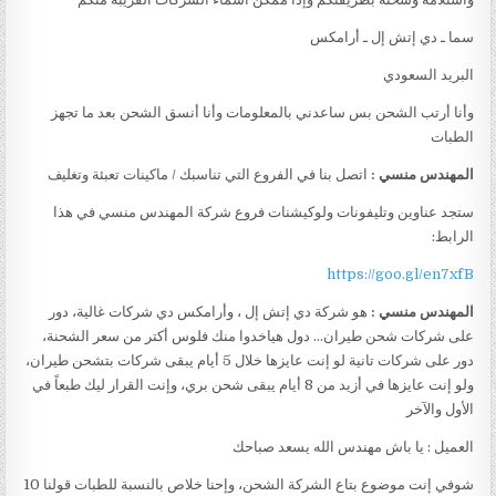
سما ـ دي إتش إل ـ أرامكس
البريد السعودي
وأنا أرتب الشحن بس ساعدني بالمعلومات وأنا أنسق الشحن بعد ما تجهز
الطبات
المهندس منسي :
اتصل بنا في الفروع التي تناسبك / ماكينات تعبئة وتغليف
ستجد عناوين وتليفونات ولوكيشنات فروع شركة المهندس منسي في هذا
الرابط:
https://goo.gl/en7xfB
المهندس منسي :
هو شركة دي إتش إل ، وأرامكس دي شركات غالية، دور
على شركات شحن طيران… دول هياخدوا منك فلوس أكتر من سعر الشحنة،
دور على شركات تانية لو إنت عايزها خلال 5 أيام يبقى شركات بتشحن طيران،
ولو إنت عايزها في أزيد من 8 أيام يبقى شحن بري، وإنت القرار ليك طبعاً في
الأول والآخر
العميل : يا باش مهندس الله يسعد صباحك
شوفي إنت موضوع بتاع الشركة الشحن، وإحنا خلاص بالنسبة للطبات قولنا 10