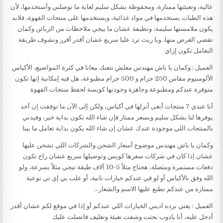
عالية، وتعبئتها ممتازة، ومحفوظة بشكل سليم لغاية ما توصلني وأستخدمها، لأن
هذه الطبات بستخدمها في مواد غذائية، وبستخدمها على منتجات القهوة، فلابد
يكون ملامستها سليمة، ونظيفة عشان ما ييجي ملاحظات من الزبائن وكمان
تقضي الغرض منها، ويا ريت ترد عليا سريع عشان أقدر أقرر ونشوف طريقة
التعامل تكون إزاي
العميل : وكمان يا باش مهندس معلش نتعبك معانا في كثرة المواضيع، الأكياس
الألومنيوم مقاس 250 جرام و 500 جرام مطبوعة، هل فيه إمكانية إنها تكون
متوفرة عندكم ومطبوعة وجاهزة وجودتها كويسة لحفظ منتجات القهوة
أنا عندي 7 منتجات أبغى أنزلها في أكياس، ولكن إلى الآن ما توفقت إن أحد
يوفرها لنا بشكل سليم وبسعر ممتاز فإن شاء الله تكون بداية خير، وفيدني
بالمنتجات اللي موجودة عندك عشان إن شاء الله يكون بداية تعامل ما بينا
وكمان يا باش مهندس موضوع أسعار الشحن والشركات اللي تشحن عليها
عشان إذا كان في شركات سعرها كويس وتوصيلها سريع عشان راح تكون
دفعات مستمرة ومتصلة، هحتاج مثلاً 5-10 آلاف طبقة تيجي مثلاً بسرعة، ولو
الله وفق بالأكياس أو لو في عندكم خيارات تانية، أو علب بي إي تي نوعية
ممتازة من عندكم نطبع عليها الاسم والشعار…
العميل : يعني برده اديني الخيارات اللي عندكم أو إذا في موقع لكم عشان أقدر
أدخل عليه، أنا يادوب بحثت وشفت تعبئة وتغليف فاتصلت عليك