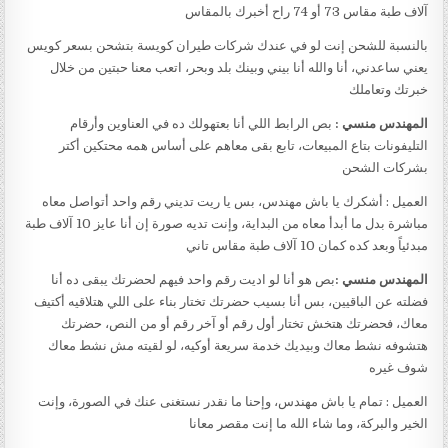
آلاف طبة مقاس 73 أو 74 راح أخبرك بالمقاس
بالنسبة للشحن إنت لو في عندك شركات طيران كويسة بتشحن بسعر كويس
يعني ساعدني، أنا والله أنا بيني وبينك بلد وبحر، اتعب معنا حبتين من خلال
خبرتك وتعاملك
المهندس منسي :
بص الرابط اللي أنا بعتهولك ده في العناوين وأرقام
التليفونات بتاع المبيعات، تابع بقى معاهم على أساس همه محتكين أكتر
بشركات الشحن
العميل : أشكرك يا باش مهندس، بس يا ريت تديني رقم واحد أتواصل معاه
مباشرة بدل ما أبدأ معاه من البداية، وإنت تديه صورة إن أنا عايز 10 آلاف طبة
مبدئياً وبعد كده كمان 10 آلاف طبة مقاس تاني
المهندس منسي :
بص هو أنا لو اديت رقم واحد فيهم لحضرتك يبقى ده أنا
فضلته عن الباقيين، بس أنا بسيب حضرتك تختار بناء على اللي هتلاقيه أكتيف
معاك، فحضرتك هتخش تختار أول رقم أو آخر رقم أو من النص، حضرتك
هتشوفه نشط معاك وبيديك خدمة سريعة أوكيه، لو لقيته مش نشط معاك
شوف غيره
العميل : تمام يا باش مهندس، وإحنا ما نقدر نستغنى عنك في الصورة، وإنت
الخير والبركة، وما شاء الله ما إنت مقصر معانا