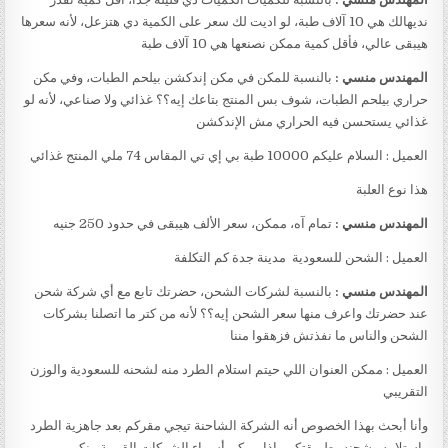
نديهالك هي 10 آلاف طبة، لو اديت لك سعر على الكمية دي هتزعل، لأنه سعرها
هيبقى عالي، فأقل كمية ممكن نصنعها هي 10 آلاف طبة
المهندس منسي :
بالنسبة للمكن في مكن إندكشن بيلحم الطبات، وفي مكن
حراري بيلحم الطبات، شوف بس المنتج بتاعك إيه؟؟ غذائي ولا صناعي، لأنه لو
غذائي يستحسن فيه الحراري مش الإندكشن
العميل : السلام عليكم 10000 طبة بي إي تي المقاس 74 ملي المنتج غذائي
هذا نوع العلبة
المهندس منسي :
تمام آه، ممكن، سعر الألف هيبقى في حدود 250 جنيه
العميل : الشحن للسعودية مدينة جدة كم التكلفة
المهندس منسي :
بالنسبة لشركات الشحن، حضرتك تابع مع أي شركة شحن
عند حضرتك واعرف منها سعر الشحن إيه؟؟ لأنه من كتر ما اتصلنا بشركات
الشحن والناس ما نفذتش فزهقوا مننا
العميل : ممكن العنوان اللي حيتم استلام الطرد منه لشحنه للسعودية والوزن
التقريبي
وأنا أبحث بهذا الخصوص أنه الشركة الشاحنة تيجي مقركم بعد جاهزية الطرد
واستلامه وشحنه بطريقتكم وإذا ممكن أسماء الشركات القريبة منكم