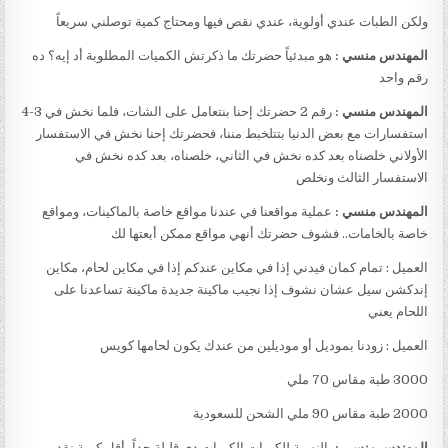
ولكن الطبات عندي أولوية، عندي نقص فيها ومحتاج كمية توصلني سريعاً
المهندس منسي :
هو مبدئياً حضرتك ما ذكرتش الكميات المطلوبة أد إيه؟ ده
رقم واحد
المهندس منسي :
رقم 2 حضرتك إحنا بنتعامل على الشات، فلما نخش في 3-4
استفسارات مع بعض الدنيا بتتلخبط مننا، فحضرتك إحنا نخش في الاستفسار
الأولاني خلصناه بعد كده نخش في الثاني، خلصناه، بعد كده نخش في
الاستفسار الثالث ونخلص
المهندس منسي :
عملية مواقعنا في عندنا مواقع خاصة بالماكينات، ومواقع
خاصة بالخامات.. فشوف حضرتك أنهي مواقع ممكن أبعتها لك
العميل : تمام كمان فيدني إذا في مكاين عندكم إذا في مكاين لحام، مكاين
إندكشن سيل عشان نشوف إذا نجيب ماكينة جديدة ماكينة تساعدنا على
اللحام يعني
العميل : زودنا بموديل أو موديلين من عندك يكون لحامها كويس
3000 طبة مقاس 70 ملي
2000 طبة مقاس 90 ملي الشحن للسعودية
المهندس منسي :
بالنسبة للكميات الكميات دي قليلة جداً، أقل كمية نقدر