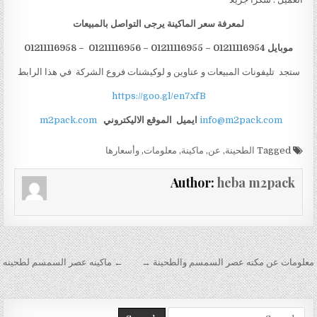
لمعرفة سعر الماكينة يرجى التواصل بالمبيعات
موبايل 01211116954 – 01211116955 – 01211116956 – 01211116958
ستجد تليفونات المبيعات و عناوين و لوكيشنات فروع الشركة في هذا الرابط
https://goo.gl/en7xfB
info@m2pack.com
ايميل
الموقع الاليكتروني
m2pack.com
Tagged
الطحينة
,
عن
,
ماكينة
,
معلومات
,
وأسعارها
Author:
heba m2pack
تصفّح المقالات
معلومات عن مكنه عصر السمسم والطحينة →
← ماكينه عصر السمسم لطحينه
Search for: