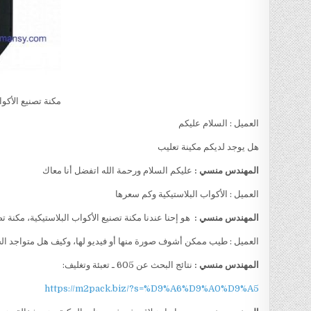
مكنة تصنيع الأكو
العميل : السلام عليكم
هل يوجد لديكم مكينة تعليب
المهندس منسي :
عليكم السلام ورحمة الله اتفضل أنا معاك
العميل : الأكواب البلاستيكية وكم سعرها
المهندس منسي :
هو إحنا عندنا مكنة تصنيع الأكواب البلاستيكية، مكنة 
العميل : طيب ممكن أشوف صورة منها أو فيديو لها، وكيف هل متواجد ال
المهندس منسي :
نتائج البحث عن 605 ـ تعبئة وتغليف:
https://m2pack.biz/?s=%D9%A6%D9%A0%D9%A5