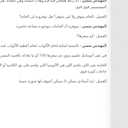
المهندس منسي :
ده رابط هتلاقي فيه فيديوهات المكنة وهي شغالة، ه
كتيييييييييير قوي قوي
العميل : الخام متوفر ولا غير متوفر؟ هل توفرونه لي الخام؟
المهندس منسي :
متوفرة آه الخامات موجودة بضاعة حاضرة
العميل : كم سعرها؟
المهندس منسي :
بالنسبة لمكنة لحام الأكواب، لحام أغطية الأكواب عندن
في بقى أتوماتيك تلقيم يدوي دي سعرها 750 أو ما يعادله بالجنيه المصري
الخامة بقى اللي بتلحم اللي هي الألومنيا اللي بتلحم على بق الكاسة أو 
حاجات كتيرة قوي
العميل : إيه أستاذي ممكن الـ ممكن أشوف لها صورة حبيبنا