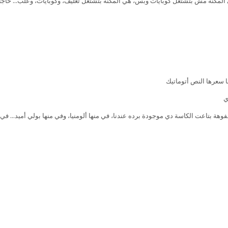
ي المكنة مش بتشتغل كوبايات وبس، هي المكنة بتشتغل تغليف، وكوبايات، وعلب… حاج
ا سعرها النص أتوماتيك
الفوهة بتاعت الكاسة دي موجودة برده عندنا، في منها ألومنيا، وفي منها بولي أميد… في 