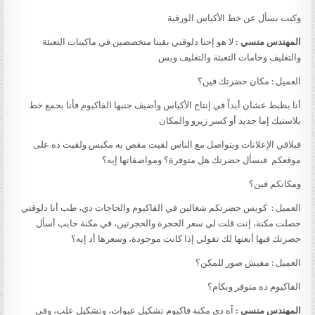
وكنت بسأل عن خط الأكياس الورقية
المهندس منسي :
لا هو إحنا دلوقتي بقينا متخصصين في ماكينات التعبئة
والتغليف وخامات التعبئة والتغليف وبس
العميل : مكان حضرتك فين؟
أنا بظبط عشان أبداً في إنتاج الأكياس وأضيف جنبها الفاكيوم فأنا بجمع خط
بلاستيك إما جديد أو كسر زيرو والمكان
فبلاقي الإعلانات وبتواصل مع الناس لقيت مقص به مكبس ولقيت ده على
موقعكم فبسأل حضرتك هل متوفرة؟ ومواصفاتها إيه؟
ومكانكم فين؟
العميل : كويس حضرتكم شغالين في الفاكيوم والحاجات دي، طب أنا دلوقتي
حصلت مكنة، إنت قلت لي سعر الحجرة والحجرتين، في مكنة حابب أسأل
حضرتك فيها أبعتها لك تقولي إذا كانت موجودة، وسعرها أد إيه؟
العميل : مفيش صور للمكن؟
الفاكيوم ده متوفر وبكام؟
المهندس منسي :
آه دي مكنة فاكيوم تشكيل عبوات، وتشكيل علب، وفي