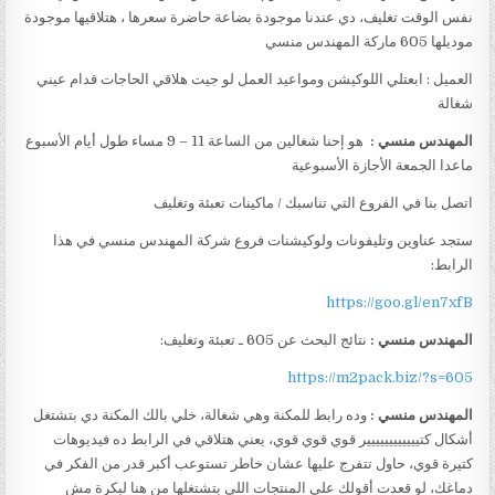
نفس الوقت تغليف، دي عندنا موجودة بضاعة حاضرة سعرها ، هتلاقيها موجودة
موديلها 605 ماركة المهندس منسي
العميل : ابعتلي اللوكيشن ومواعيد العمل لو جيت هلاقي الحاجات قدام عيني
شغالة
المهندس منسي :
هو إحنا شغالين من الساعة 11 – 9 مساء طول أيام الأسبوع
ماعدا الجمعة الأجازة الأسبوعية
اتصل بنا في الفروع التي تناسبك / ماكينات تعبئة وتغليف
ستجد عناوين وتليفونات ولوكيشنات فروع شركة المهندس منسي في هذا
الرابط:
https://goo.gl/en7xfB
المهندس منسي :
نتائج البحث عن 605 ـ تعبئة وتغليف:
https://m2pack.biz/?s=605
المهندس منسي :
وده رابط للمكنة وهي شغالة، خلي بالك المكنة دي بتشتغل
أشكال كتيييييييييييير قوي قوي قوي، يعني هتلاقي في الرابط ده فيديوهات
كتيرة قوي، حاول تتفرج عليها عشان خاطر تستوعب أكبر قدر من الفكر في
دماغك، لو قعدت أقولك على المنتجات اللي بتشتغلها من هنا لبكرة مش