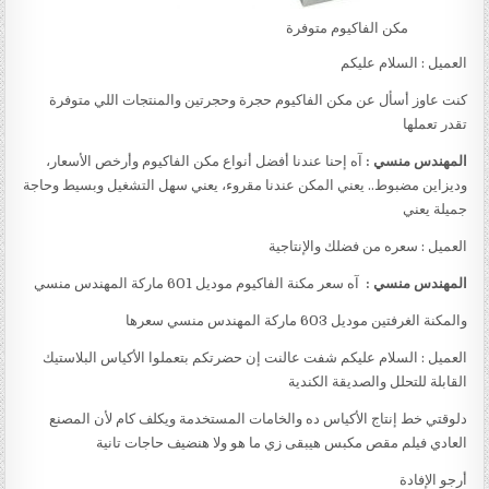
مكن الفاكيوم متوفرة
العميل : السلام عليكم
كنت عاوز أسأل عن مكن الفاكيوم حجرة وحجرتين والمنتجات اللي متوفرة
تقدر تعملها
المهندس منسي :
آه إحنا عندنا أفضل أنواع مكن الفاكيوم وأرخص الأسعار،
وديزاين مضبوط.. يعني المكن عندنا مقروء، يعني سهل التشغيل وبسيط وحاجة
جميلة يعني
العميل : سعره من فضلك والإنتاجية
المهندس منسي :
آه سعر مكنة الفاكيوم موديل 601 ماركة المهندس منسي
والمكنة الغرفتين موديل 603 ماركة المهندس منسي سعرها
العميل : السلام عليكم شفت عالنت إن حضرتكم بتعملوا الأكياس البلاستيك
القابلة للتحلل والصديقة الكندية
دلوقتي خط إنتاج الأكياس ده والخامات المستخدمة ويكلف كام لأن المصنع
العادي فيلم مقص مكبس هيبقى زي ما هو ولا هنضيف حاجات تانية
أرجو الإفادة