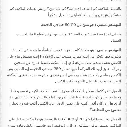
بالنسبة للماكينة كم الطاقة الإنتاجية؟ كم حبة تنتج؟ وإيش ضمان الماكينة كم
سنة؟ وإيش عيوبها… بالله أعطيني تفاصيل، شكراً
المهندس منسي :
هو بتنتج من 50-80 حبة في الدقيقة
ضمان لمدة سنة ضد عيوب الصناعة، و5 سنين توفير قطع الغيار لحساب
العميل
المهندس منسي :
هو عملية كام بتنتج حبة ديت أساساً، ما هو بتبقى العربية
مكتوب فيها 240، هل إنت عمرك مشيت على 240؟؟!!! إنت بتشتغل بناء على
الكيس نفسه بيلحم على سرعة كام، إنما المكنة نفسها عبارة عن تسخين
وحركة، عايز أزود لك الحركة أخليها تعمل 250 حبة في الدقيقة إيه المانع، بس
الكيس هيتلحم ولا مش هيتلحم، يعني السرعة دي مش بتتحدد بناء على المكنة،
السرعة بتتحدد بناء على الخامة، خامة الكيس
العميل : هو كلامك مضبوط، كلامك صحيح بالنسبة لخامة الكيس نفسه يضبط
ولا ما يضبط، ولكن بالنسبة إحنا عندنا تموين للملح والسكر والأشياء هادي، ما
أدري هل إذا كان أقدر أكتب على نفس الرول حاج الكيس أكتب فيه ولا يجيلي
مطبوع من المطبعة؟
العميل : وبالنسبة إذا كان 70 أو 100 أو 50 بالدقيقة، هو ما بيكون ضغط على
الماكينة نفسها، مافي مشكلة إذا كان بالدقيقة إنت حاسبلي إياها، وهاده شيء