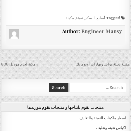
Tagged
أصابع
,
السكر
,
تعبئة
,
مكينة
Author:
Engineer Mansy
تصفّح المقالات
مكينة تعبئة توابل وبهارات أوتوماتك →
← مكنة لحام موديل 308
Search for:
منتجات نقوم بانتاجها و منتجات نقوم بتوريدها
اسعار ماكينات التعبئة والتغليف
اكياس تعبئة وتغليف