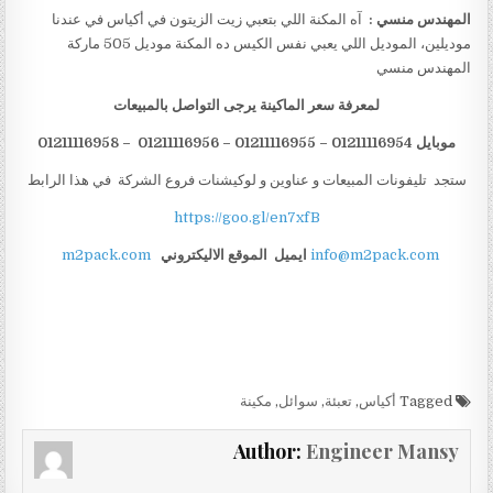
المهندس منسي :
آه المكنة اللي بتعبي زيت الزيتون في أكياس في عندنا
موديلين، الموديل اللي يعبي نفس الكيس ده المكنة موديل 505 ماركة
المهندس منسي
لمعرفة سعر الماكينة يرجى التواصل بالمبيعات
موبايل 01211116954 – 01211116955 – 01211116956 – 01211116958
ستجد تليفونات المبيعات و عناوين و لوكيشنات فروع الشركة في هذا الرابط
https://goo.gl/en7xfB
info@m2pack.com
ايميل
الموقع الاليكتروني
m2pack.com
Tagged
أكياس
,
تعبئة
,
سوائل
,
مكينة
Author:
Engineer Mansy