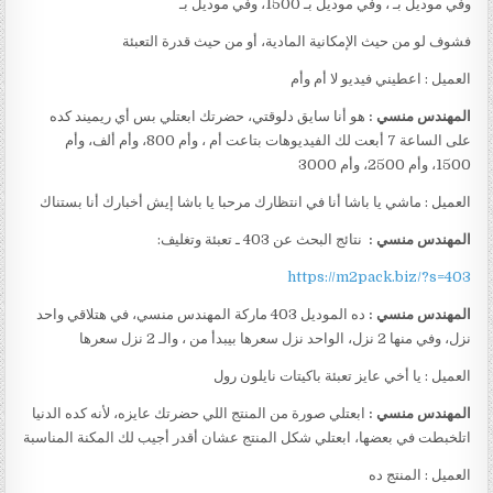
وفي موديل بـ ، وفي موديل بـ 1500، وفي موديل بـ
فشوف لو من حيث الإمكانية المادية، أو من حيث قدرة التعبئة
العميل : اعطيني فيديو لا أم وأم
المهندس منسي :
هو أنا سايق دلوقتي، حضرتك ابعتلي بس أي ريميند كده
على الساعة 7 أبعت لك الفيديوهات بتاعت أم ، وأم 800، وأم ألف، وأم
1500، وأم 2500، وأم 3000
العميل : ماشي يا باشا أنا في انتظارك مرحبا يا باشا إيش أخبارك أنا بستناك
المهندس منسي :
نتائج البحث عن 403 ـ تعبئة وتغليف:
https://m2pack.biz/?s=403
المهندس منسي :
ده الموديل 403 ماركة المهندس منسي، في هتلاقي واحد
نزل، وفي منها 2 نزل، الواحد نزل سعرها بيبدأ من ، والـ 2 نزل سعرها
العميل : يا أخي عايز تعبئة باكيتات نايلون رول
المهندس منسي :
ابعتلي صورة من المنتج اللي حضرتك عايزه، لأنه كده الدنيا
اتلخبطت في بعضها، ابعتلي شكل المنتج عشان أقدر أجيب لك المكنة المناسبة
العميل : المنتج ده