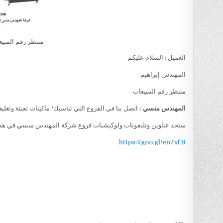
منتظر رقم المبي
العميل : السلام عليكم
المهندس إبراهيم
منتظر رقم المبيعات
المهندس منسي :
اتصل بنا في الفروع التي تناسبك/ ماكينات تعبئة وتغلي
ستجد عناوين وتليفونات ولوكيشنات فروع شركة المهندس منسي في هذا 
https://goo.gl/en7xfB