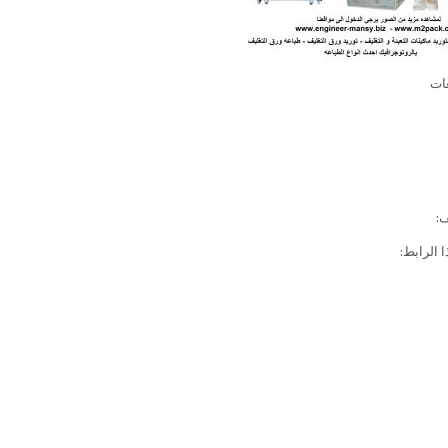
عات
ف:
الرابط: