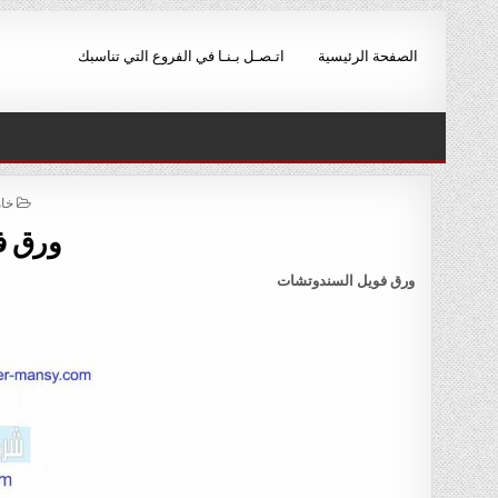
Ski
t
الصفحة الرئيسية
اتـصـل بـنـا في الفروع التي تناسبك
conten
ED
خام
IN
ورق ف
ورق فويل السندوتشات