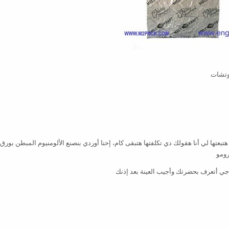
وتشات
تبعتها لي أنا هقولك دي تكلفتها هتبقى كام، إحنا أوردي بنصنع الألومنيوم المبطن بورق
رومو
ي أتعرف بحضرتك وأجيب العينة بعد إذنك