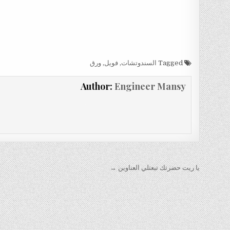
Tagged
السندوتشات
,
فويل
,
ورق
Author:
Engineer Mansy
تصفّح
يا ريت حضرتك تبعتلي العناوين →
المقالات