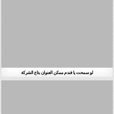
لو سمحت يا فندم ممكن العنوان بتاع الشركة