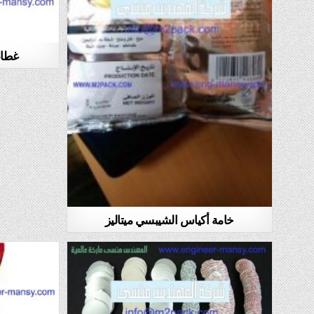
غطاء 
خامة أكياس الشيبسي ميتاليز