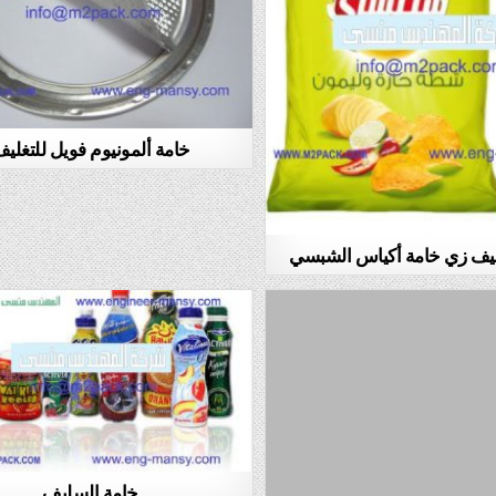
خامة ألمونيوم فويل للتغلي
ليف زي خامة أكياس الشبسي
خامة السليف